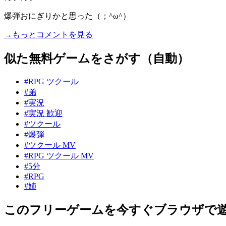
爆弾おにぎりかと思った（；^ω^）
→もっとコメントを見る
似た無料ゲームをさがす（自動）
#RPG ツクール
#弟
#実況
#実況 歓迎
#ツクール
#爆弾
#ツクール MV
#RPG ツクール MV
#5分
#RPG
#姉
このフリーゲームを今すぐブラウザで