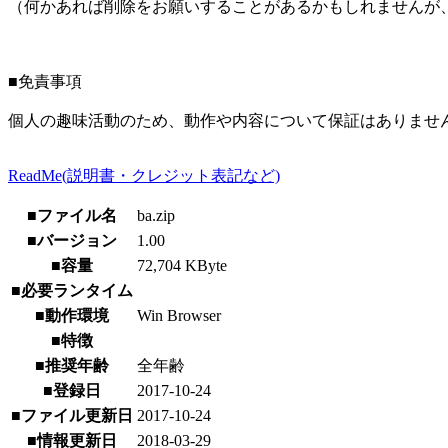
（何かあれば削除をお願いすることがあるかもしれませんが
■免責事項
個人の趣味活動のため、動作や内容について保証はありませ
ReadMe(説明書・クレジット表記など)
■ファイル名
ba.zip
■バージョン
1.00
■容量
72,704 KByte
■必要ランタイム
■動作環境
Win Browser
■特徴
■推奨年齢
全年齢
■登録日
2017-10-24
■ファイル更新日
2017-10-24
■情報更新日
2018-03-29