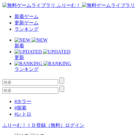
新着ゲーム
更新ゲーム
ランキング
新着
更新
ランキング
#ホラー
#探索
#レトロ
ふりーむ！ＩＤ登録（無料）
ログイン