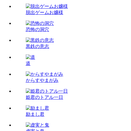
脱出ゲームお嬢様
恐怖の洞穴
黒鉄の意志
道
からすやまがみ
姫君のトアル一日
励まし君