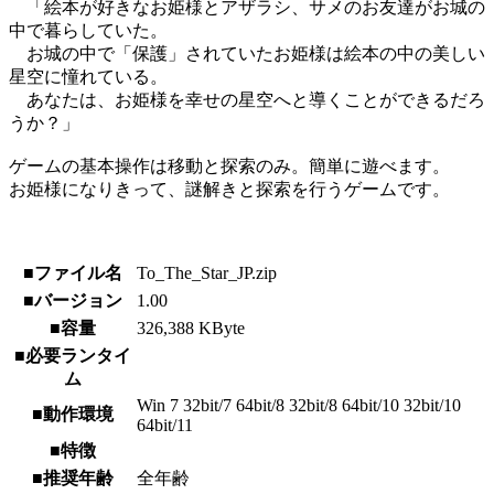
「絵本が好きなお姫様とアザラシ、サメのお友達がお城の
中で暮らしていた。
お城の中で「保護」されていたお姫様は絵本の中の美しい
星空に憧れている。
あなたは、お姫様を幸せの星空へと導くことができるだろ
うか？」
ゲームの基本操作は移動と探索のみ。簡単に遊べます。
お姫様になりきって、謎解きと探索を行うゲームです。
■ファイル名
To_The_Star_JP.zip
■バージョン
1.00
■容量
326,388 KByte
■必要ランタイ
ム
Win 7 32bit/7 64bit/8 32bit/8 64bit/10 32bit/10
■動作環境
64bit/11
■特徴
■推奨年齢
全年齢