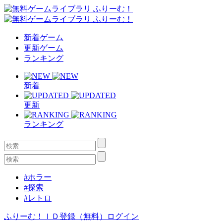
新着ゲーム
更新ゲーム
ランキング
新着
更新
ランキング
#ホラー
#探索
#レトロ
ふりーむ！ＩＤ登録（無料）
ログイン