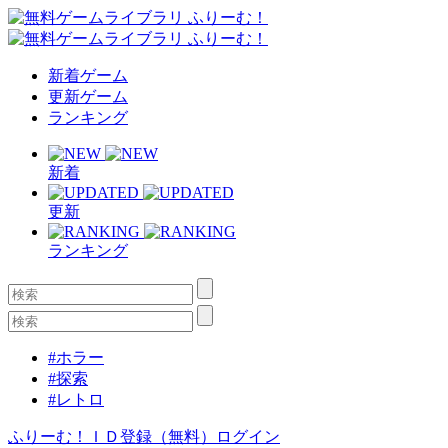
新着ゲーム
更新ゲーム
ランキング
新着
更新
ランキング
#ホラー
#探索
#レトロ
ふりーむ！ＩＤ登録（無料）
ログイン