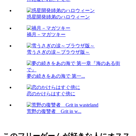
惑星開発姉弟のハロウィーン
禍月－マガツキー
雪うさぎの涙～ブラウザ版～
夢の続きをあの海で 第一...
恋のかけらはすぐ傍に
荒野の復讐者 Grit in w...