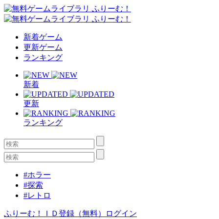
新着ゲーム
更新ゲーム
ランキング
新着
更新
ランキング
#ホラー
#探索
#レトロ
ふりーむ！ＩＤ登録（無料）
ログイン