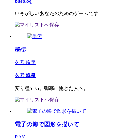
bitebloq
いそがしいあなたのためのゲームです
墨伝
久乃 銑泉
久乃 銑泉
変り種STG。弾幕に飽きた人へ。
電子の海で図形を描いて
RAY