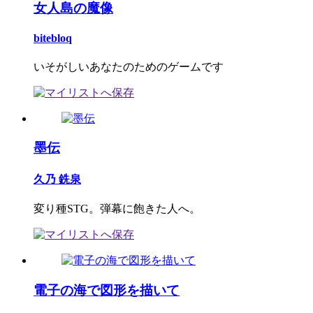
女人島の魔像
bitebloq
いそがしいあなたのためのゲームです
墨伝
久乃 銑泉
変り種STG。弾幕に飽きた人へ。
電子の海で図形を描いて