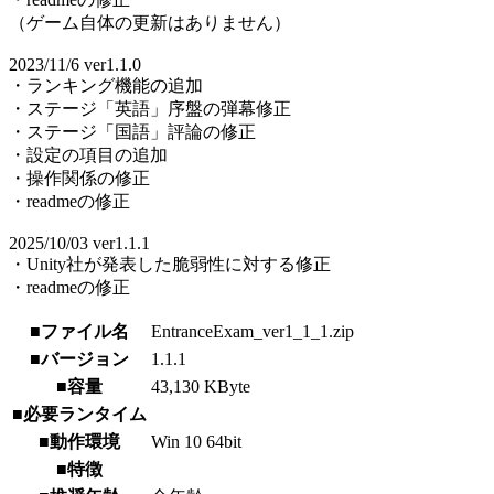
（ゲーム自体の更新はありません）
2023/11/6 ver1.1.0
・ランキング機能の追加
・ステージ「英語」序盤の弾幕修正
・ステージ「国語」評論の修正
・設定の項目の追加
・操作関係の修正
・readmeの修正
2025/10/03 ver1.1.1
・Unity社が発表した脆弱性に対する修正
・readmeの修正
■ファイル名
EntranceExam_ver1_1_1.zip
■バージョン
1.1.1
■容量
43,130 KByte
■必要ランタイム
■動作環境
Win 10 64bit
■特徴