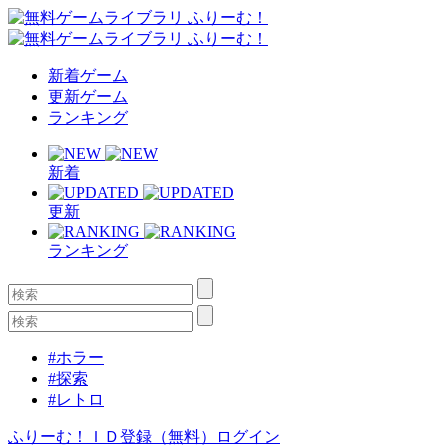
新着ゲーム
更新ゲーム
ランキング
新着
更新
ランキング
#ホラー
#探索
#レトロ
ふりーむ！ＩＤ登録（無料）
ログイン