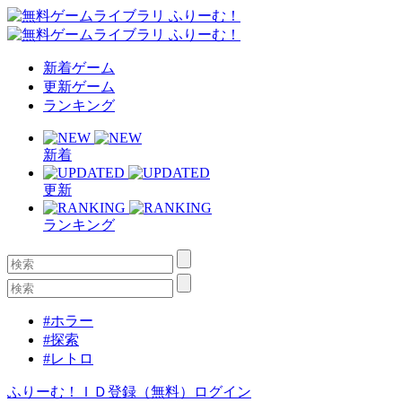
新着ゲーム
更新ゲーム
ランキング
新着
更新
ランキング
#ホラー
#探索
#レトロ
ふりーむ！ＩＤ登録（無料）
ログイン