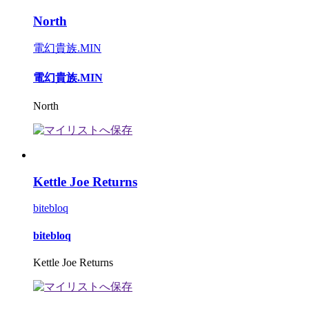
North
電幻貴族.MIN
電幻貴族.MIN
North
Kettle Joe Returns
bitebloq
bitebloq
Kettle Joe Returns