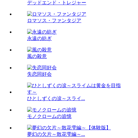
デッドエンド・トレジャー
ロマソス・ファンタジア
永遠の紡ぎ
風の殺意
失恋同好会
ひとしずくの涙～スライ...
モノクロームの追憶
夢幻の欠片～散花雫編～...