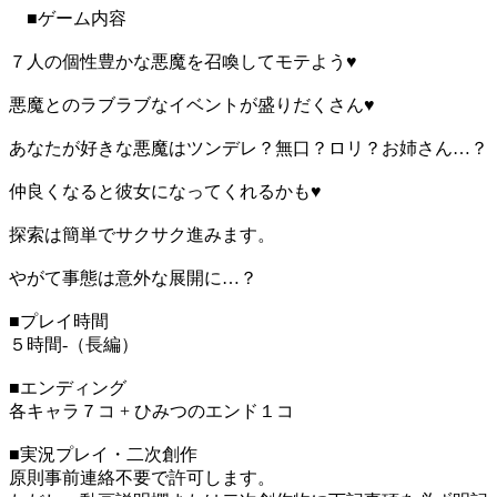
■ゲーム内容
７人の個性豊かな悪魔を召喚してモテよう♥
悪魔とのラブラブなイベントが盛りだくさん♥
あなたが好きな悪魔はツンデレ？無口？ロリ？お姉さん…？
仲良くなると彼女になってくれるかも♥
探索は簡単でサクサク進みます。
やがて事態は意外な展開に…？
■プレイ時間
５時間-（長編）
■エンディング
各キャラ７コ + ひみつのエンド１コ
■実況プレイ・二次創作
原則事前連絡不要で許可します。