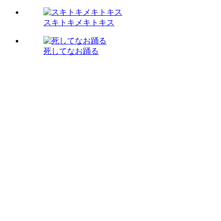
スキトキメキトキス
死してなお踊る