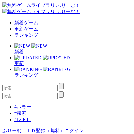
新着ゲーム
更新ゲーム
ランキング
新着
更新
ランキング
#ホラー
#探索
#レトロ
ふりーむ！ＩＤ登録（無料）
ログイン