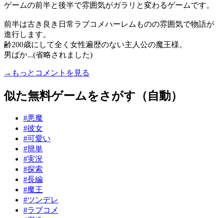
ゲームの前半と後半で雰囲気がガラリと変わるゲームです。
前半は古き良き日常ラブコメハーレムものの雰囲気で物語が
進行します。
齢200歳にして全く女性遍歴のない主人公の魔王様。
男ばか...(省略されました)
→もっとコメントを見る
似た無料ゲームをさがす（自動）
#悪魔
#彼女
#可愛い
#簡単
#実況
#探索
#長編
#魔王
#ツンデレ
#ラブコメ