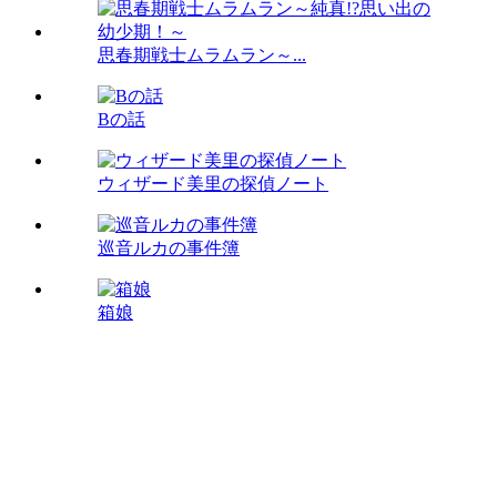
思春期戦士ムラムラン～...
Bの話
ウィザード美里の探偵ノート
巡音ルカの事件簿
箱娘