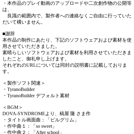
・本作品のプレイ動画のアップロードや二次創作物の公開等
は、
良識の範囲内で、製作者への連絡なくご自由に行っていた
だいて構いません。
■謝辞
本作品の制作にあたり、下記のソフトウェアおよび素材を使
用させていただきました。
素晴らしいソフトウェアおよび素材を利用させていただきま
したこと、御礼申し上げます。
それぞれのURLについては同封の説明書に記載しておりま
す。
＜製作ソフト関連＞
・TyranoBuilder
・TyranoBuilder デフォルト素材
＜BGM＞
DOVA-SYNDROMEより、稿屋 隆 さま作
・タイトル画面曲：「ピルグリム」
・作中曲１：「so sweet」
・作中曲２：「After school」