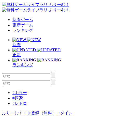
新着ゲーム
更新ゲーム
ランキング
新着
更新
ランキング
#ホラー
#探索
#レトロ
ふりーむ！ＩＤ登録（無料）
ログイン