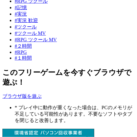
#RPG ツクール
#記憶
#実況
#実況 歓迎
#ツクール
#ツクール MV
#RPG ツクール MV
#２時間
#RPG
#１時間
このフリーゲームを今すぐブラウザで
遊ぶ！
ブラウザ版を遊ぶ
* プレイ中に動作が重くなった場合は、PCのメモリが
不足している可能性があります。不要なソフトやタブ
を閉じると改善します。