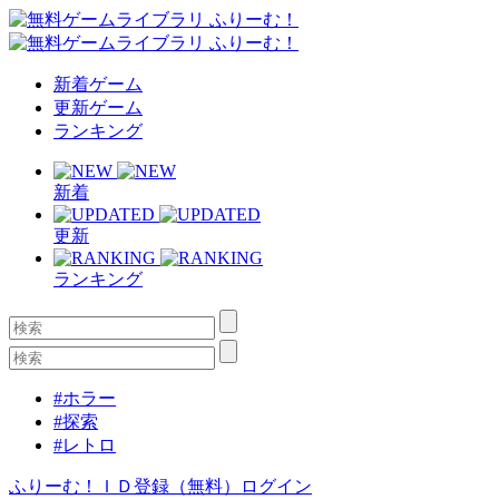
新着ゲーム
更新ゲーム
ランキング
新着
更新
ランキング
#ホラー
#探索
#レトロ
ふりーむ！ＩＤ登録（無料）
ログイン