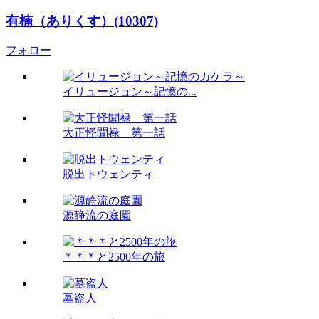
有楠（ありくす）(10307)
フォロー
イリュージョン～記憶の...
大正怪聞禄 第一話
脱出トウェンティ
源静流の庭園
＊＊＊と2500年の旅
墓盗人