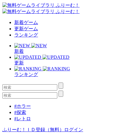
新着ゲーム
更新ゲーム
ランキング
新着
更新
ランキング
#ホラー
#探索
#レトロ
ふりーむ！ＩＤ登録（無料）
ログイン