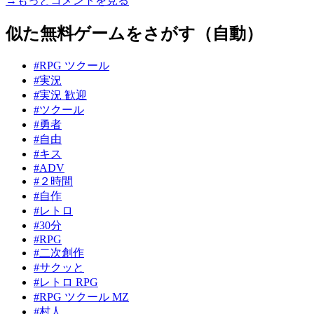
→もっとコメントを見る
似た無料ゲームをさがす（自動）
#RPG ツクール
#実況
#実況 歓迎
#ツクール
#勇者
#自由
#キス
#ADV
#２時間
#自作
#レトロ
#30分
#RPG
#二次創作
#サクッと
#レトロ RPG
#RPG ツクール MZ
#村人