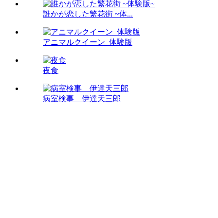
誰かが恋した繁花街 ~体...
アニマルクイーン_体験版
夜食
病室検事 伊達天三郎