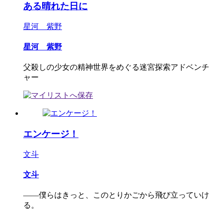
ある晴れた日に
星河 紫野
星河 紫野
父殺しの少女の精神世界をめぐる迷宮探索アドベンチ
ャー
エンケージ！
文斗
文斗
――僕らはきっと、このとりかごから飛び立っていけ
る。