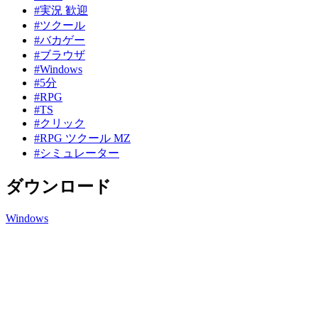
#実況 歓迎
#ツクール
#バカゲー
#ブラウザ
#Windows
#5分
#RPG
#TS
#クリック
#RPG ツクール MZ
#シミュレーター
ダウンロード
Windows