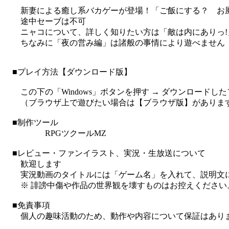
新妻による癒し系バカゲーが登場！「ご飯にする？ お風
途中セーブは不可
ニャコについて、詳しく知りたい方は「敵は内にありっ!
ちなみに「夜の営み編」は諸般の事情により遊べません
■プレイ方法【ダウンロード版】
この下の「Windows」ボタンを押す → ダウンロードしたフ
（ブラウザ上で遊びたい場合は【ブラウザ版】があります
■制作ツール
RPGツクールMZ
■レビュー・ファンイラスト、実況・生放送について
歓迎します
実況動画のタイトルには「ゲーム名」を入れて、説明文には
※ 誹謗中傷や作品の世界観を壊すものはお控えください
■免責事項
個人の趣味活動のため、動作や内容について保証はありま