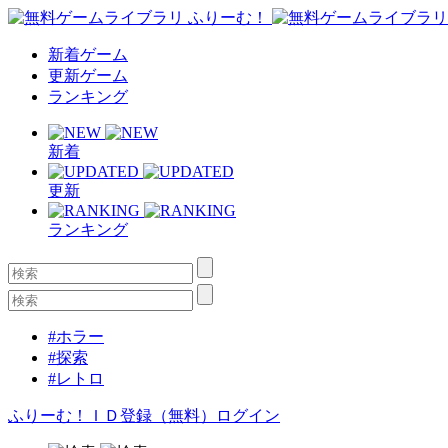
新着ゲーム
更新ゲーム
ランキング
新着
更新
ランキング
#ホラー
#探索
#レトロ
ふりーむ！ＩＤ登録（無料）
ログイン