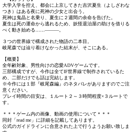
大学入学を控え、都会に上京してきた吉沢夏生（よしざわな
つき）はある夜に死神の少女と出会う。
死神は鬼晶と名乗り、夏生に２週間の余命を告げた。
夏生は死の運命から逃れるため、妖怪退治屋の助けを借りる
べく動き始める……―――。
３つの世界線で構成された物語の二本目。
岐尾森では辿り着けなかった結末が、そこにある。
【概要】
全年齢対象、男性向けの恋愛ADVゲームです。
三部構成ですが、今作は全てIF世界線で制作されているた
め、二部だけでも話は完結します。
※今作には１部『岐尾森編』のネタバレがありますのでご注
意ください。
プレイ時間の目安は、１ルート２～３時間程度×３ルートで
す。
＊＊＊ゲーム内の画像、動画の使用について＊＊＊
同封「read me」に詳細を記載してあります。
公式のガイドラインに合意された上で行うようお願い致しま