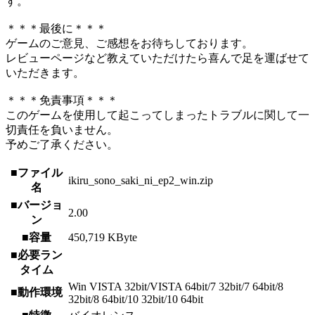
す。
＊＊＊最後に＊＊＊
ゲームのご意見、ご感想をお待ちしております。
レビューページなど教えていただけたら喜んで足を運ばせて
いただきます。
＊＊＊免責事項＊＊＊
このゲームを使用して起こってしまったトラブルに関して一
切責任を負いません。
予めご了承ください。
■ファイル
ikiru_sono_saki_ni_ep2_win.zip
名
■バージョ
2.00
ン
■容量
450,719 KByte
■必要ラン
タイム
Win VISTA 32bit/VISTA 64bit/7 32bit/7 64bit/8
■動作環境
32bit/8 64bit/10 32bit/10 64bit