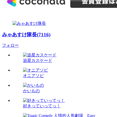
みゃあすけ隊長(7116)
フォロー
追星カスケード
オニアソビ
かいもの
好きっていってっ！