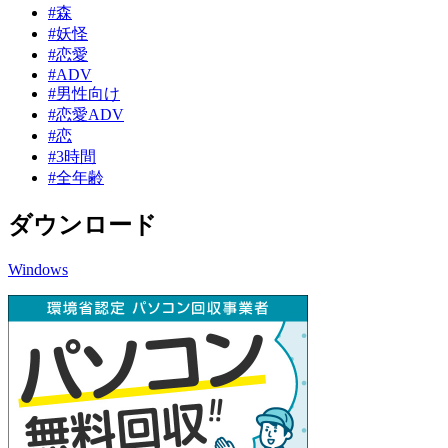
#森
#妖怪
#恋愛
#ADV
#男性向け
#恋愛ADV
#恋
#3時間
#全年齢
ダウンロード
Windows