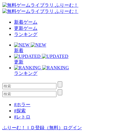
新着ゲーム
更新ゲーム
ランキング
新着
更新
ランキング
#ホラー
#探索
#レトロ
ふりーむ！ＩＤ登録（無料）
ログイン