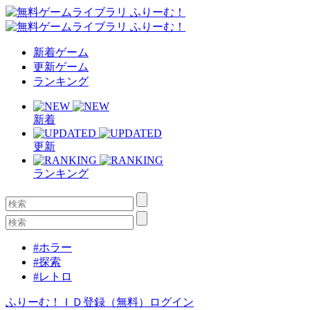
新着ゲーム
更新ゲーム
ランキング
新着
更新
ランキング
#ホラー
#探索
#レトロ
ふりーむ！ＩＤ登録（無料）
ログイン