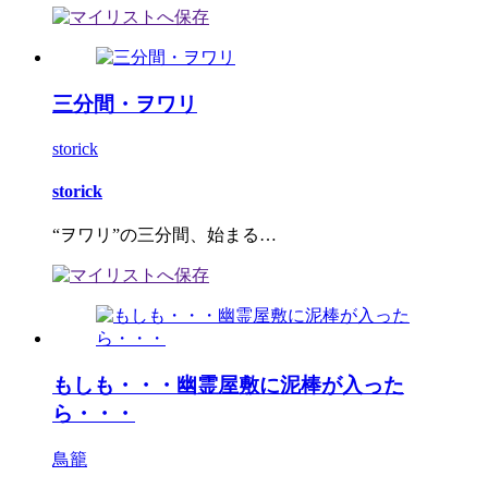
三分間・ヲワリ
storick
storick
“ヲワリ”の三分間、始まる…
もしも・・・幽霊屋敷に泥棒が入った
ら・・・
鳥籠