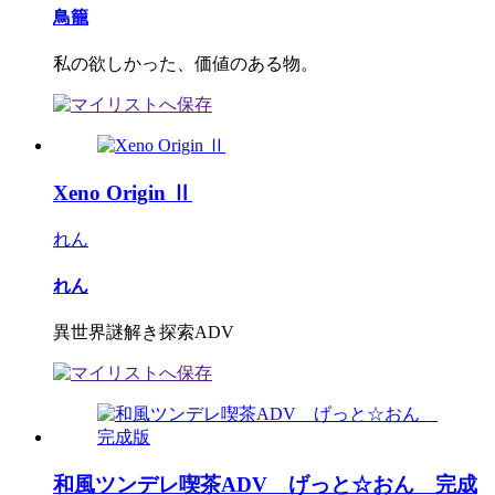
鳥籠
私の欲しかった、価値のある物。
Xeno Origin Ⅱ
れん
れん
異世界謎解き探索ADV
和風ツンデレ喫茶ADV げっと☆おん 完成