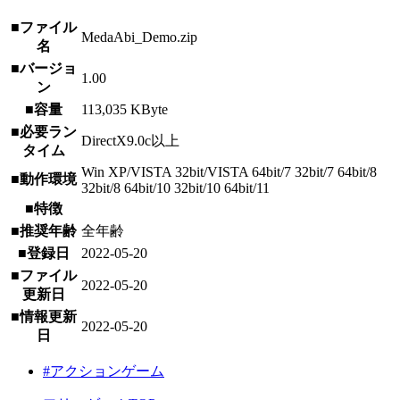
■ファイル
MedaAbi_Demo.zip
名
■バージョ
1.00
ン
■容量
113,035 KByte
■必要ラン
DirectX9.0c以上
タイム
Win XP/VISTA 32bit/VISTA 64bit/7 32bit/7 64bit/8
■動作環境
32bit/8 64bit/10 32bit/10 64bit/11
■特徴
■推奨年齢
全年齢
■登録日
2022-05-20
■ファイル
2022-05-20
更新日
■情報更新
2022-05-20
日
#アクションゲーム