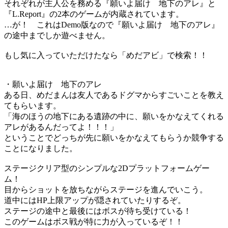
それぞれが主人公を務める『願いよ届け 地下のアレ』と
『L.Report』の2本のゲームが内蔵されています。
…が！ これはDemo版なので『願いよ届け 地下のアレ』
の途中までしか遊べません。
もし気に入っていただけたなら「めだアビ」で検索！！
・願いよ届け 地下のアレ
ある日、めだまんは友人であるドグマからすごいことを教え
てもらいます。
「海のほうの地下にある遺跡の中に、願いをかなえてくれる
アレがあるんだってよ！！！」
ということでどっちが先に願いをかなえてもらうか競争する
ことになりました。
ステージクリア型のシンプルな2Dプラットフォームゲー
ム！
目からショットを放ちながらステージを進んでいこう。
道中にはHP上限アップが隠されていたりするぞ。
ステージの途中と最後にはボスが待ち受けている！
このゲームはボス戦が特に力が入っているぞ！！