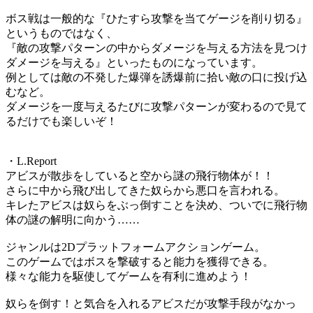
ボス戦は一般的な『ひたすら攻撃を当てゲージを削り切る』
というものではなく、
『敵の攻撃パターンの中からダメージを与える方法を見つけ
ダメージを与える』といったものになっています。
例としては敵の不発した爆弾を誘爆前に拾い敵の口に投げ込
むなど。
ダメージを一度与えるたびに攻撃パターンが変わるので見て
るだけでも楽しいぞ！
・L.Report
アビスが散歩をしていると空から謎の飛行物体が！！
さらに中から飛び出してきた奴らから悪口を言われる。
キレたアビスは奴らをぶっ倒すことを決め、ついでに飛行物
体の謎の解明に向かう……
ジャンルは2Dプラットフォームアクションゲーム。
このゲームではボスを撃破すると能力を獲得できる。
様々な能力を駆使してゲームを有利に進めよう！
奴らを倒す！と気合を入れるアビスだが攻撃手段がなかっ