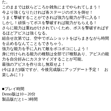
た。
このままでは奴らどころか雑魚にまでやられてしまう！
今より強くなりたければ各ステージのボスを倒せ！
うまく撃破することができれば強力な能力が手に入る！
しかし！頑張ってボスを撃破すれば能力がもらえる！
さらに能力は重ねがけされていくため、ボスを撃破すればす
るほどアビスは強くなる。
組合せ次第では、空中でボムショットをばらまきながら時間
を止めるなんてこともできちゃう。
強力な能力を手に入れて敵をボコボコにしよう！
身に付けられる能力の種類は全部で27種類あり、アビスの能
力を自分好みにカスタマイズすることが可能。
最強のアビスを作り出し無双せよ！
(今はまだβ版ですが、今後完成版にアップデート予定！ お
楽しみに！)
■プレイ時間
Demo版は10～20分
製品版だと1～3時間