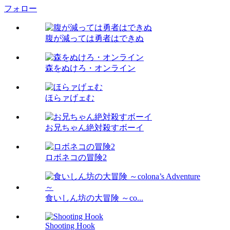
フォロー
腹が減っては勇者はできぬ
森をぬけろ・オンライン
ほらァげェむ
お兄ちゃん絶対殺すボーイ
ロボネコの冒険2
食いしん坊の大冒険 ～co...
Shooting Hook