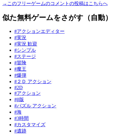
→このフリーゲームのコメントの投稿はこちらへ
似た無料ゲームをさがす（自動）
#アクションエディター
#実況
#実況 歓迎
#シンプル
#ステージ
#冒険
#魔王
#爆弾
#２Ｄ アクション
#2D
#アクション
#β版
#パズル アクション
#海
#3時間
#カスタマイズ
#遺跡