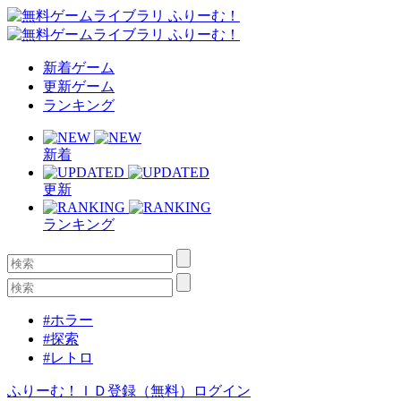
新着ゲーム
更新ゲーム
ランキング
新着
更新
ランキング
#ホラー
#探索
#レトロ
ふりーむ！ＩＤ登録（無料）
ログイン