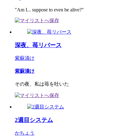
"Am I... suppose to even be alive?"
深夜、苺リバース
紫蘇漬け
紫蘇漬け
その夜、私は苺を吐いた
2週目システム
かちょう