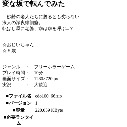
変な坂で転んでみた
妙齢の老人たちに勝るとも劣らない
浪人の深夜徘徊癖。
転ばし屋に老婆、癖は癖を呼ぶ...？
☆おじいちゃん
☆５歳
ジャンル ： フリーホラーゲーム
プレイ時間： 10分
画面サイズ： 1280×720 px
実況 ： 大歓迎
■ファイル名
edo100_66.zip
■バージョン
1
■容量
220,059 KByte
■必要ランタイ
ム