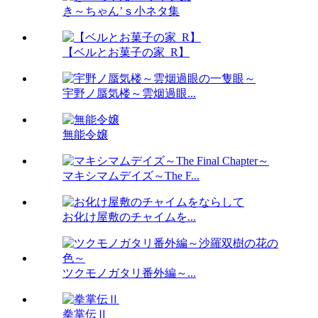
き～ちゃん’ｓ小ネタ集
【ベルとお菓子の家_R】
宇野ノ蜃気楼～雲烟過眼...
無能令嬢
マキシマムデイズ～The F...
お化け屋敷のチャイムを...
ツクモノガタリ番外編～...
拳掌伝Ⅱ