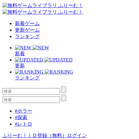
新着ゲーム
更新ゲーム
ランキング
新着
更新
ランキング
#ホラー
#探索
#レトロ
ふりーむ！ＩＤ登録（無料）
ログイン