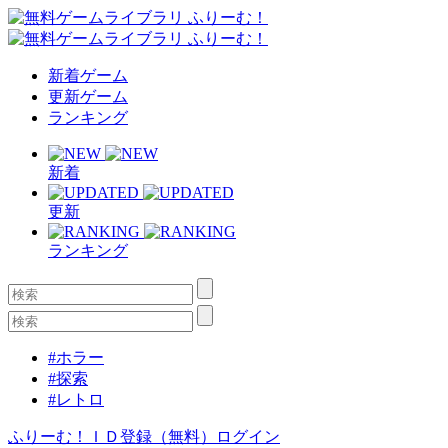
新着ゲーム
更新ゲーム
ランキング
新着
更新
ランキング
#ホラー
#探索
#レトロ
ふりーむ！ＩＤ登録（無料）
ログイン