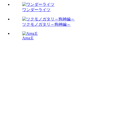
ワンダーライツ
ツクモノガタリ～狗神編～
Area:E