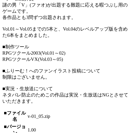
謎の男「V」(ファオ)が出題する難題に応える暇つぶし用の
ゲームです。
各作品とも3問ずつ出題されます。
Vol.01～Vol.05までの5本と、Vol.04のレベルアップ版を含め
た6本をまとめました。
■制作ツール
RPGツクール2003(Vol.01～02)
RPGツクールVX(Vol.03～05)
■ふりーむ！へのファンイラスト投稿について
制限はございません。
■実況・生放送について
ネタバレ防止のためこの作品は実況・生放送はNGとさせて
いただきます。
■ファイル
v-01_05.zip
名
■バージョ
1.00
ン