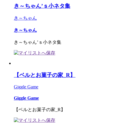
き～ちゃん’ｓ小ネタ集
き～ちゃん
き～ちゃん
き～ちゃん’ｓ小ネタ集
【ベルとお菓子の家_R】
Giggle Game
Giggle Game
【ベルとお菓子の家_R】