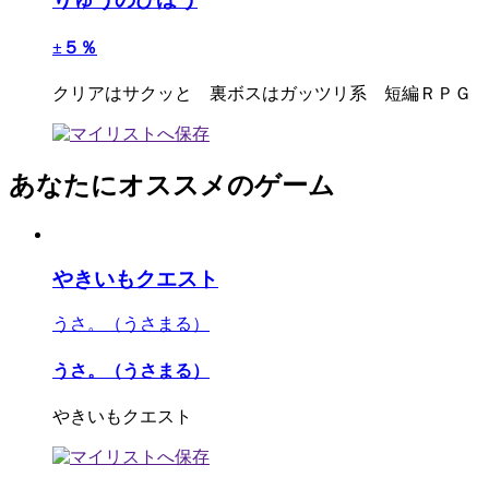
±５％
クリアはサクッと 裏ボスはガッツリ系 短編ＲＰＧ
あなたにオススメのゲーム
やきいもクエスト
うさ。（うさまる）
うさ。（うさまる）
やきいもクエスト