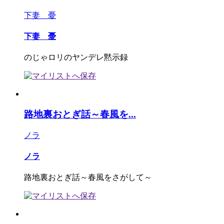
下妻 憂
下妻 憂
のじゃロリのヤンデレ黙示録
路地裏おとぎ話～春風を...
ノラ
ノラ
路地裏おとぎ話～春風をさがして～