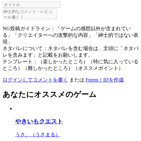
NG投稿ガイドライン：「ゲームの感想以外が含まれてい
る」「クリエイターへの攻撃的な内容」「紳士的ではない表
現」
ネタバレについて：ネタバレを含む場合は、文頭に「ネタバ
レを含みます」と記載をお願いします。
テンプレート：（楽しかったところ）（特に気に入っている
ところ）（難しかったところ）（オススメポイント）
ログインしてコメントを書く
または
Freem！IDを作成
あなたにオススメのゲーム
やきいもクエスト
うさ。（うさまる）