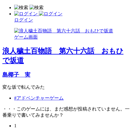
ログイン
浪人穢土百物語 第六十六話 おもひ
で坂道
島椰子 実
変な坂で転んでみた
#アドベンチャーゲーム
・・・このゲームには、まだ感想が投稿されていません。一
番乗りで書いてみませんか？
1