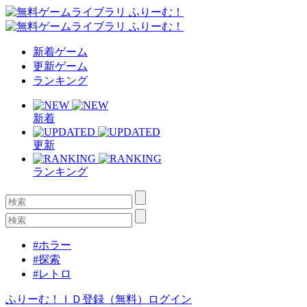
新着ゲーム
更新ゲーム
ランキング
新着
更新
ランキング
#ホラー
#探索
#レトロ
ふりーむ！ＩＤ登録（無料）
ログイン