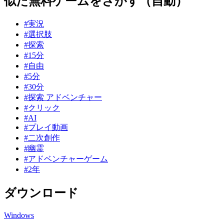
似た無料ゲームをさがす（自動）
#実況
#選択肢
#探索
#15分
#自由
#5分
#30分
#探索 アドベンチャー
#クリック
#AI
#プレイ動画
#二次創作
#幽霊
#アドベンチャーゲーム
#2年
ダウンロード
Windows