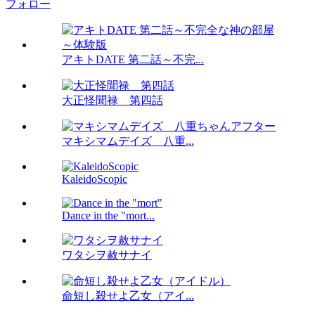
フォロー
アキトDATE 第二話～不完...
大正怪聞禄 第四話
マキシマムデイズ 八重...
KaleidoScopic
Dance in the "mort...
ワタシヲ赦サナイ
命短し殺せよ乙女（アイ...