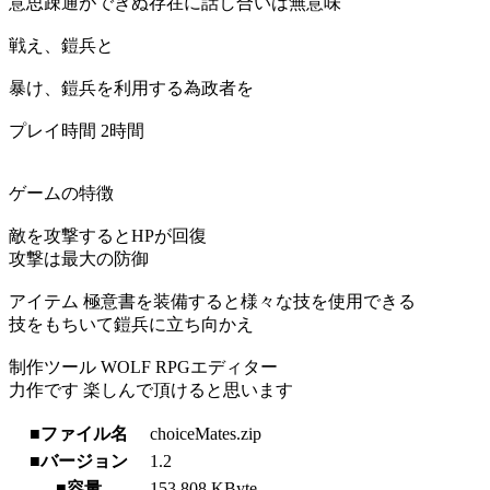
意思疎通ができぬ存在に話し合いは無意味
戦え、鎧兵と
暴け、鎧兵を利用する為政者を
プレイ時間 2時間
ゲームの特徴
敵を攻撃するとHPが回復
攻撃は最大の防御
アイテム 極意書を装備すると様々な技を使用できる
技をもちいて鎧兵に立ち向かえ
制作ツール WOLF RPGエディター
力作です 楽しんで頂けると思います
■ファイル名
choiceMates.zip
■バージョン
1.2
■容量
153,808 KByte