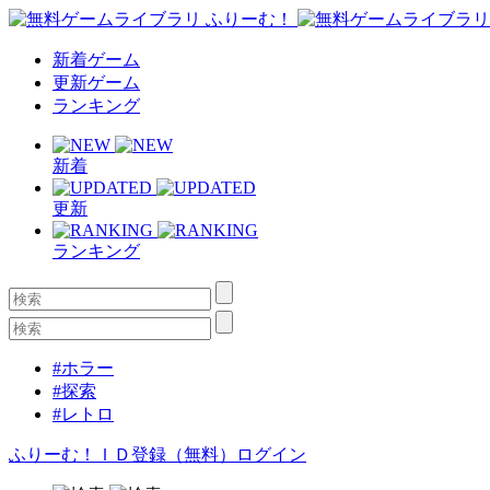
新着ゲーム
更新ゲーム
ランキング
新着
更新
ランキング
#ホラー
#探索
#レトロ
ふりーむ！ＩＤ登録（無料）
ログイン