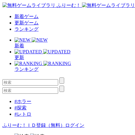
新着ゲーム
更新ゲーム
ランキング
新着
更新
ランキング
#ホラー
#探索
#レトロ
ふりーむ！ＩＤ登録（無料）
ログイン