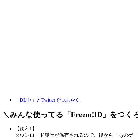
「DL中」とTwitterでつぶやく
＼みんな使ってる「
Freem!ID
」をつく
【便利1】
ダウンロード履歴が保存されるので、後から「あのゲー