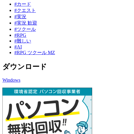
#カード
#クエスト
#実況
#実況 歓迎
#ツクール
#RPG
#難しい
#AI
#RPG ツクール MZ
ダウンロード
Windows