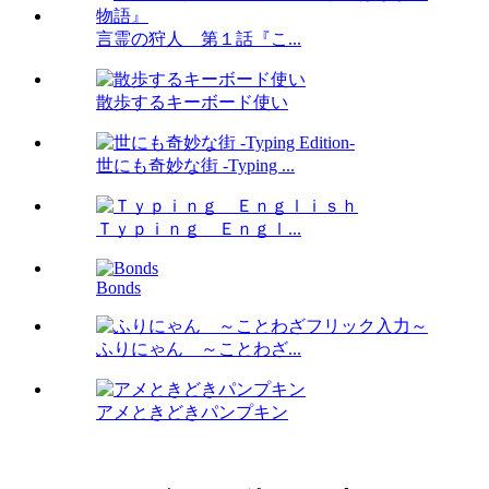
言霊の狩人 第１話『こ...
散歩するキーボード使い
世にも奇妙な街 -Typing ...
Ｔｙｐｉｎｇ Ｅｎｇｌ...
Bonds
ふりにゃん ～ことわざ...
アメときどきパンプキン