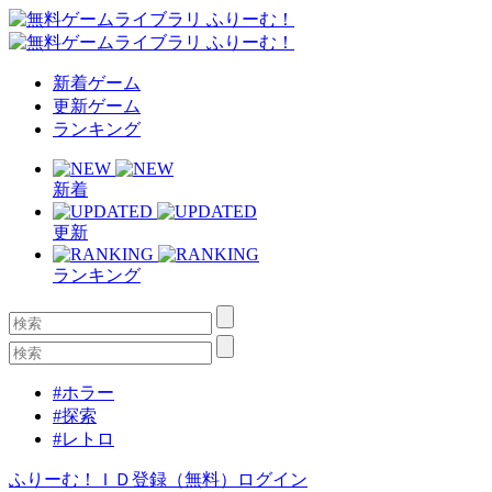
新着ゲーム
更新ゲーム
ランキング
新着
更新
ランキング
#ホラー
#探索
#レトロ
ふりーむ！ＩＤ登録（無料）
ログイン