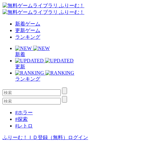
新着ゲーム
更新ゲーム
ランキング
新着
更新
ランキング
#ホラー
#探索
#レトロ
ふりーむ！ＩＤ登録（無料）
ログイン