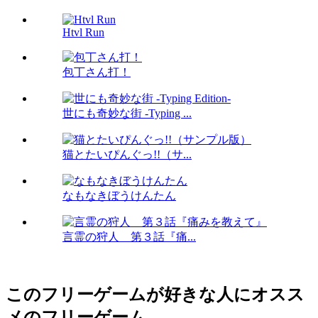
Htvl Run
包丁さん打！
世にも奇妙な街 -Typing ...
猫とたいぴんぐっ!!（サ...
なもなきぼうけんたん
言霊の狩人 第３話『痛...
このフリーゲームが好きな人にオスス
メのフリーゲーム