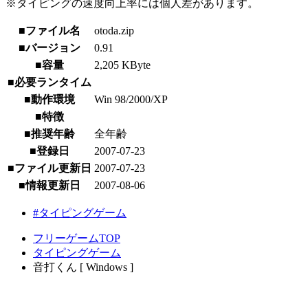
※タイピングの速度向上率には個人差があります。
■ファイル名
otoda.zip
■バージョン
0.91
■容量
2,205 KByte
■必要ランタイム
■動作環境
Win 98/2000/XP
■特徴
■推奨年齢
全年齢
■登録日
2007-07-23
■ファイル更新日
2007-07-23
■情報更新日
2007-08-06
#タイピングゲーム
フリーゲームTOP
タイピングゲーム
音打くん [ Windows ]