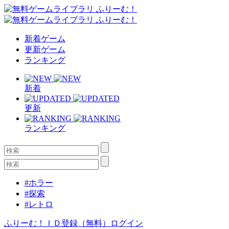
新着ゲーム
更新ゲーム
ランキング
新着
更新
ランキング
#ホラー
#探索
#レトロ
ふりーむ！ＩＤ登録（無料）
ログイン