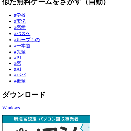
似た無料ゲームをさがす（自動）
#学校
#実況
#恋愛
#バスケ
#ループもの
#一本道
#先輩
#BL
#恋
#AI
#パパ
#後輩
ダウンロード
Windows