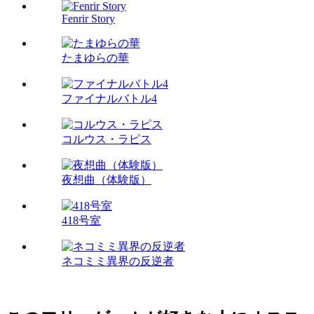
Fenrir Story
たまゆらの華
ファイナルバトル4
コルウス・ラピス
夜想曲（体験版）
418号室
ネコミミ異界の反逆者