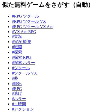
似た無料ゲームをさがす（自動）
#RPG ツクール
#RPG ツクール VX
#RPG ツクール VX Ace
#VX Ace RPG
#実況
#実況 歓迎
#戦闘
#探索
#探索 RPG
#探索 ホラー
#ツクール
#ツクール VX
#夢
#脱出
#RPG
#逃げ
#ホラー
#１時間
#アクション