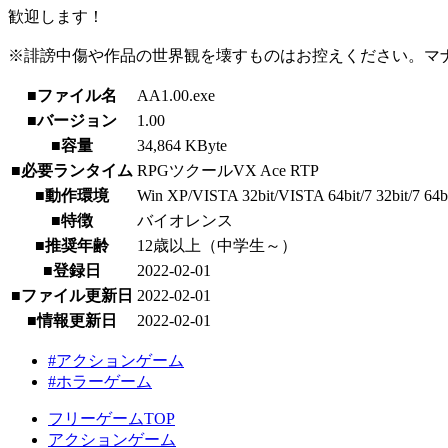
歓迎します！
※誹謗中傷や作品の世界観を壊すものはお控えください。マ
■ファイル名
AA1.00.exe
■バージョン
1.00
■容量
34,864 KByte
■必要ランタイム
RPGツクールVX Ace RTP
■動作環境
Win XP/VISTA 32bit/VISTA 64bit/7 32bit/7 64bit
■特徴
バイオレンス
■推奨年齢
12歳以上（中学生～）
■登録日
2022-02-01
■ファイル更新日
2022-02-01
■情報更新日
2022-02-01
#アクションゲーム
#ホラーゲーム
フリーゲームTOP
アクションゲーム