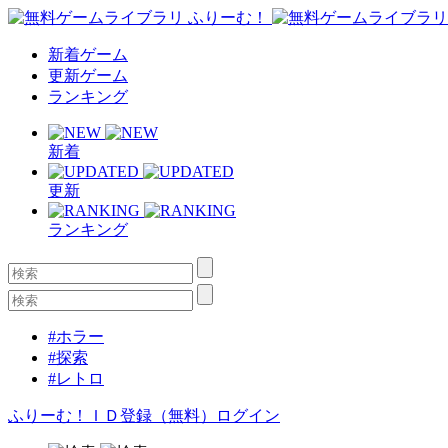
新着ゲーム
更新ゲーム
ランキング
新着
更新
ランキング
#ホラー
#探索
#レトロ
ふりーむ！ＩＤ登録（無料）
ログイン