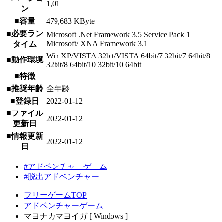
1,01
ン
■容量
479,683 KByte
■必要ラン
Microsoft .Net Framework 3.5 Service Pack 1
Microsoft/ XNA Framework 3.1
タイム
Win XP/VISTA 32bit/VISTA 64bit/7 32bit/7 64bit/8
■動作環境
32bit/8 64bit/10 32bit/10 64bit
■特徴
■推奨年齢
全年齢
■登録日
2022-01-12
■ファイル
2022-01-12
更新日
■情報更新
2022-01-12
日
#アドベンチャーゲーム
#脱出アドベンチャー
フリーゲームTOP
アドベンチャーゲーム
マヨナカマヨイガ [ Windows ]