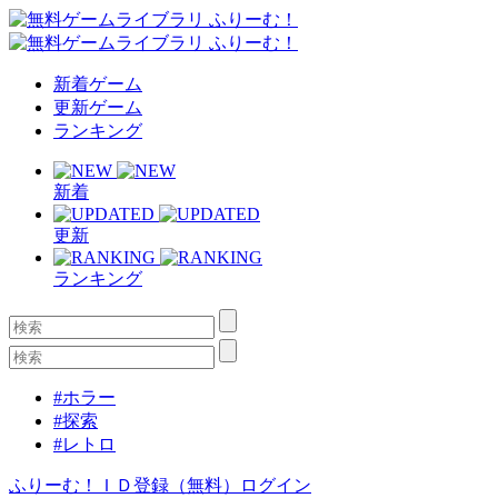
新着ゲーム
更新ゲーム
ランキング
新着
更新
ランキング
#ホラー
#探索
#レトロ
ふりーむ！ＩＤ登録（無料）
ログイン