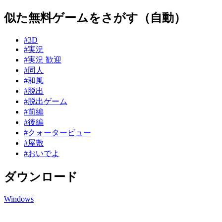
似た無料ゲームをさがす（自動）
#3D
#実況
#実況 歓迎
#同人
#和風
#脱出
#脱出ゲーム
#前編
#後編
#クォータービュー
#屋敷
#おいでよ
ダウンロード
Windows