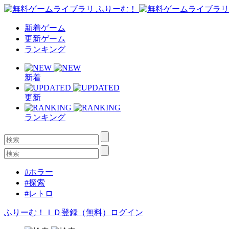
新着ゲーム
更新ゲーム
ランキング
新着
更新
ランキング
#ホラー
#探索
#レトロ
ふりーむ！ＩＤ登録（無料）
ログイン