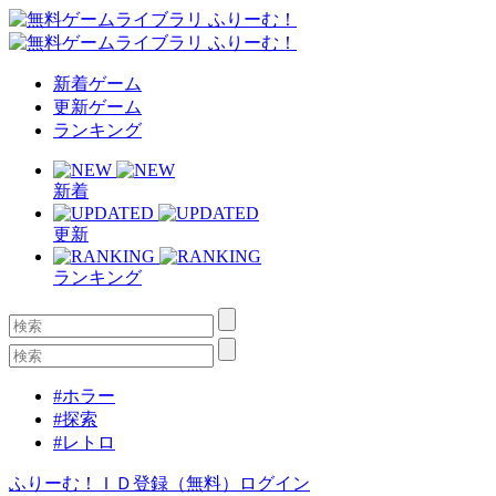
新着ゲーム
更新ゲーム
ランキング
新着
更新
ランキング
#ホラー
#探索
#レトロ
ふりーむ！ＩＤ登録（無料）
ログイン