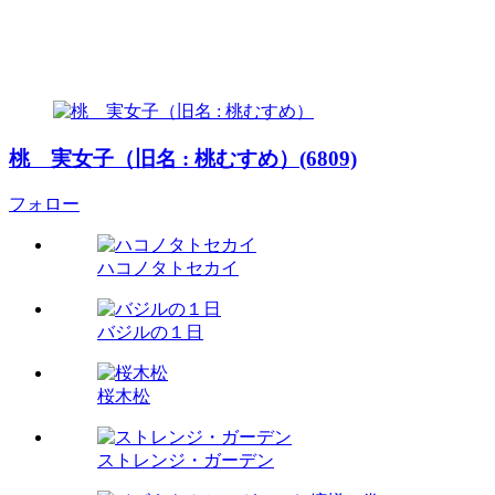
桃 実女子（旧名 : 桃むすめ）(6809)
フォロー
ハコノタトセカイ
バジルの１日
桜木松
ストレンジ・ガーデン