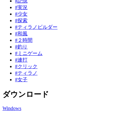
#記憶
#実況
#少女
#探索
#ティラノビルダー
#和風
#２時間
#釣り
#ミニゲーム
#連打
#クリック
#ティラノ
#女子
ダウンロード
Windows