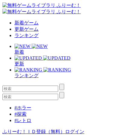
新着ゲーム
更新ゲーム
ランキング
新着
更新
ランキング
#ホラー
#探索
#レトロ
ふりーむ！ＩＤ登録（無料）
ログイン