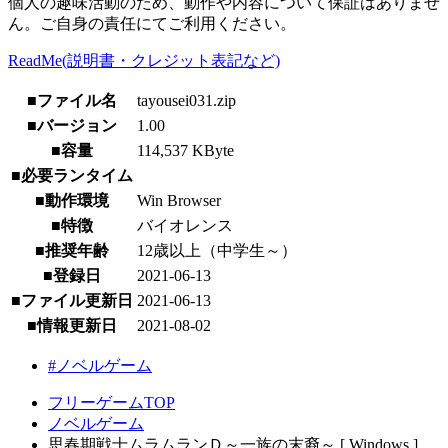
個人の趣味活動のため、動作や内容について保証はありませ
ん。ご自身の責任にてご利用ください。
ReadMe(説明書・クレジット表記など)
■ファイル名
tayousei031.zip
■バージョン
1.00
■容量
114,537 KByte
■必要ランタイム
■動作環境
Win Browser
■特徴
バイオレンス
■推奨年齢
12歳以上（中学生～）
■登録日
2021-06-13
■ファイル更新日
2021-06-13
■情報更新日
2021-08-02
#ノベルゲーム
フリーゲームTOP
ノベルゲーム
思春期戦士ムラムランＤ～一族の末裔～ [ Windows ]