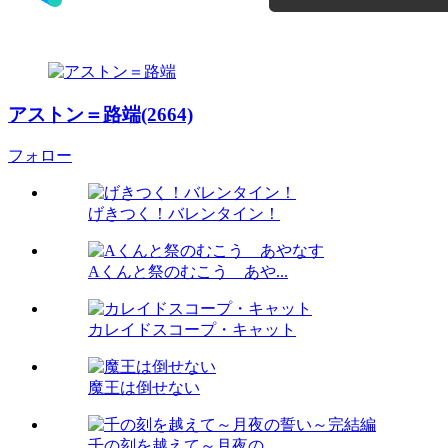
アストン＝路端(2664)
フォロー
げきつく！バレンタイン！
Aくんと祭のむこう あや...
カレイドスコープ・キャット
魔王は倒せない
千の刻を越えて～月夜の...