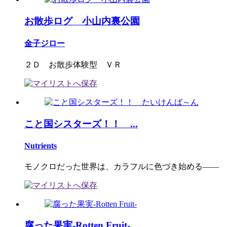
お散歩ログ 小山内裏公園
金子ジロー
２Ｄ お散歩体験型 ＶＲ
こと国シスターズ！！ ...
Nutrients
モノクロだった世界は、カラフルに色づき始める――
腐った果実-Rotten Fruit-