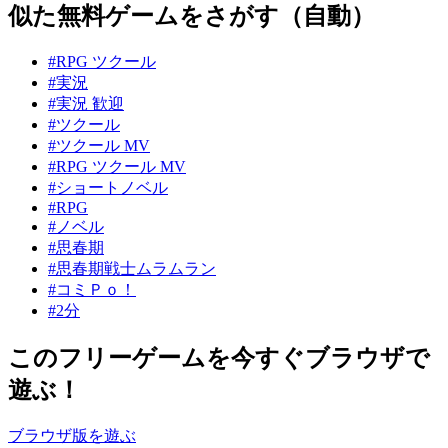
似た無料ゲームをさがす（自動）
#RPG ツクール
#実況
#実況 歓迎
#ツクール
#ツクール MV
#RPG ツクール MV
#ショートノベル
#RPG
#ノベル
#思春期
#思春期戦士ムラムラン
#コミＰｏ！
#2分
このフリーゲームを今すぐブラウザで
遊ぶ！
ブラウザ版を遊ぶ