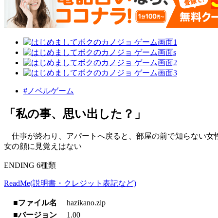
#ノベルゲーム
「私の事、思い出した？」
仕事が終わり、アパートへ戻ると、部屋の前で知らない女
女の顔に見覚えはない
ENDING 6種類
ReadMe(説明書・クレジット表記など)
■ファイル名
hazikano.zip
■バージョン
1.00