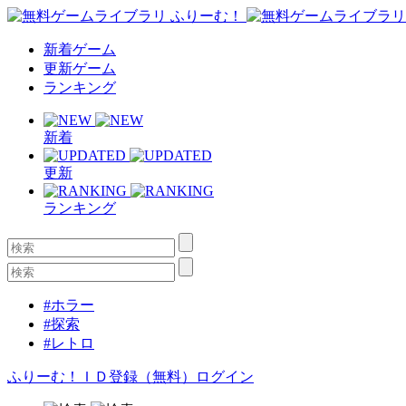
新着ゲーム
更新ゲーム
ランキング
新着
更新
ランキング
#ホラー
#探索
#レトロ
ふりーむ！ＩＤ登録（無料）
ログイン