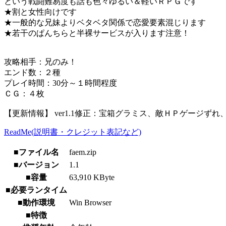
という戦闘難易度も話も色々ゆるい＆軽いＲＰＧです
★割と女性向けです
★一般的な兄妹よりベタベタ関係で恋愛要素混じります
★若干のぱんちらと半裸サービスが入ります注意！
攻略相手：兄のみ！
エンド数：２種
プレイ時間：30分～１時間程度
ＣＧ：４枚
【更新情報】 ver1.1修正：宝箱グラミス、敵ＨＰゲージず
ReadMe(説明書・クレジット表記など)
■ファイル名
faem.zip
■バージョン
1.1
■容量
63,910 KByte
■必要ランタイム
■動作環境
Win Browser
■特徴