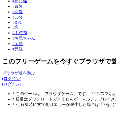
#超短編
#冒険
#恋愛
#30分
#RPG
#恋
#１時間
#お兄ちゃん
#宝箱
#兄妹
このフリーゲームを今すぐブラウザで
ブラウザ版を遊ぶ
(ログイン)
(ログイン)
* このゲームは「ブラウザゲーム」です。「PC/スマ
* 通常はダウンロードできませんが「マルチデプロイ
* zip解凍時に文字化けエラーが発生した場合は「7z