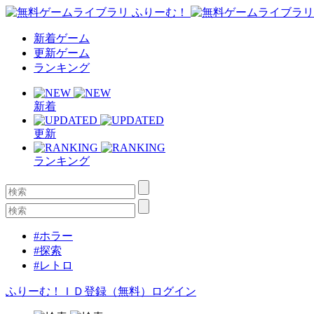
新着ゲーム
更新ゲーム
ランキング
新着
更新
ランキング
#ホラー
#探索
#レトロ
ふりーむ！ＩＤ登録（無料）
ログイン