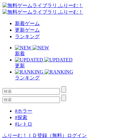
新着ゲーム
更新ゲーム
ランキング
新着
更新
ランキング
#ホラー
#探索
#レトロ
ふりーむ！ＩＤ登録（無料）
ログイン