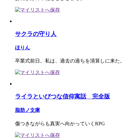
サクラの守り人
ほりん
卒業式前日。私は、過去の過ちを清算しに来た。
ライラといびつな信仰寓話 完全版
脂肪ノ文庫
傷つきながらも真実へ向かっていくRPG