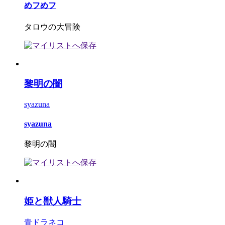
めフめフ
タロウの大冒険
黎明の闇
syazuna
syazuna
黎明の闇
姫と獣人騎士
青ドラネコ