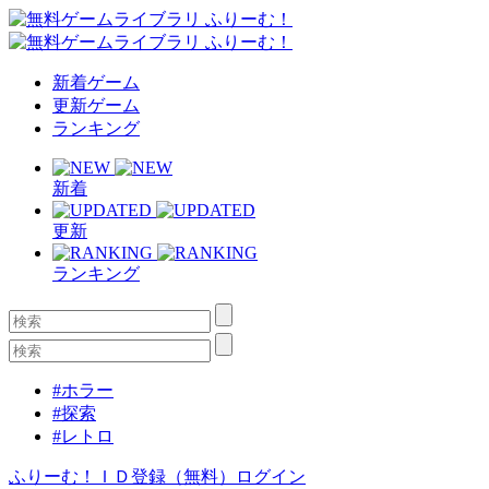
新着ゲーム
更新ゲーム
ランキング
新着
更新
ランキング
#ホラー
#探索
#レトロ
ふりーむ！ＩＤ登録（無料）
ログイン