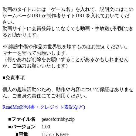
動画のタイトルには「ゲーム名」を入れて、説明文にはこの
ゲームページURLか制作者サイトURLを入れておいてくだ
さい。
動画サイトに会員登録してなくても動画・生放送が閲覧でき
ると助かります。
※ 誹謗中傷や作品の世界観を壊すものはお控えください。
マナーを守ってお願いします。
（何かあれば削除をお願いすることがあるかもしれません
が、ご協力お願いいたします）
■免責事項
個人の趣味活動のため、動作や内容について保証はありませ
ん。ご自身の責任にてご利用ください。
ReadMe(説明書・クレジット表記など)
■ファイル名
peaceforribby.zip
■バージョン
1.00
■容量
11,517 KByte