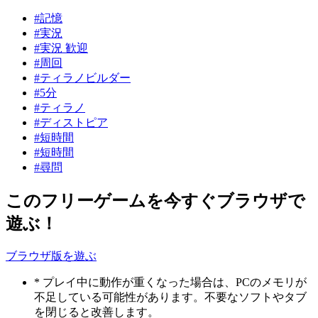
#記憶
#実況
#実況 歓迎
#周回
#ティラノビルダー
#5分
#ティラノ
#ディストピア
#短時間
#短時間
#尋問
このフリーゲームを今すぐブラウザで
遊ぶ！
ブラウザ版を遊ぶ
* プレイ中に動作が重くなった場合は、PCのメモリが
不足している可能性があります。不要なソフトやタブ
を閉じると改善します。