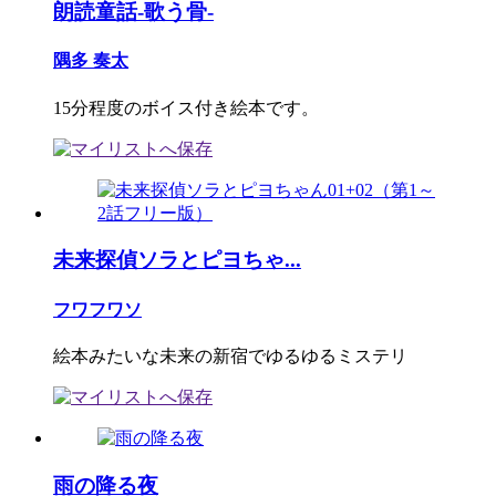
朗読童話-歌う骨-
隅多 奏太
15分程度のボイス付き絵本です。
未来探偵ソラとピヨちゃ...
フワフワソ
絵本みたいな未来の新宿でゆるゆるミステリ
雨の降る夜