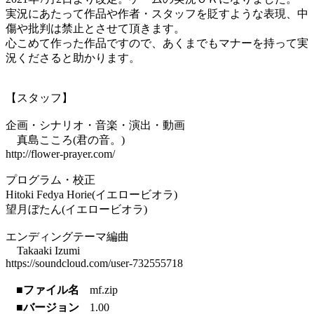
実況にあたって作品や作者・スタッフを貶すような表現、中
傷や批判は禁止とさせて頂きます。
心こめて作った作品ですので、あくまでもマナーを持って実
況くださると助かります。
【スタッフ】
企画・シナリオ・音楽・演出・動画
真島こころ(君の音。)
http://flower-prayer.com/
プログラム・校正
Hitoki Fedya Horie(イエロービオラ)
望月ぼたん(イエロービオラ)
エンディングテーマ編曲
Takaaki Izumi
https://soundcloud.com/user-732555718
■ファイル名
mf.zip
■バージョン
1.00