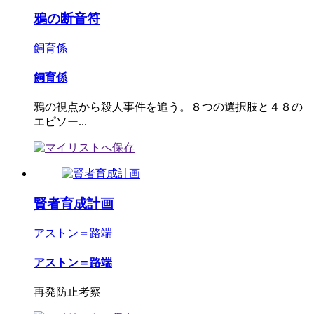
鴉の断音符
飼育係
飼育係
鴉の視点から殺人事件を追う。８つの選択肢と４８の
エピソー...
賢者育成計画
アストン＝路端
アストン＝路端
再発防止考察