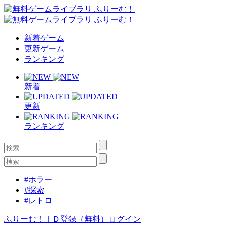
新着ゲーム
更新ゲーム
ランキング
新着
更新
ランキング
#ホラー
#探索
#レトロ
ふりーむ！ＩＤ登録（無料）
ログイン