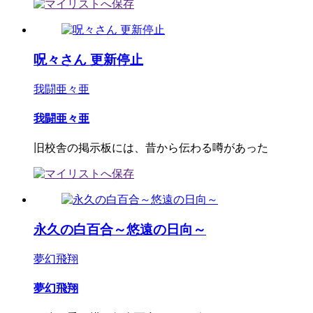
呪々さん 更新停止
我闘亜々亜
我闘亜々亜
旧校舎の掲示板には、昔から伝わる噂があった
永久の白百合～悠遠の日向～
夢幻飛翔
夢幻飛翔