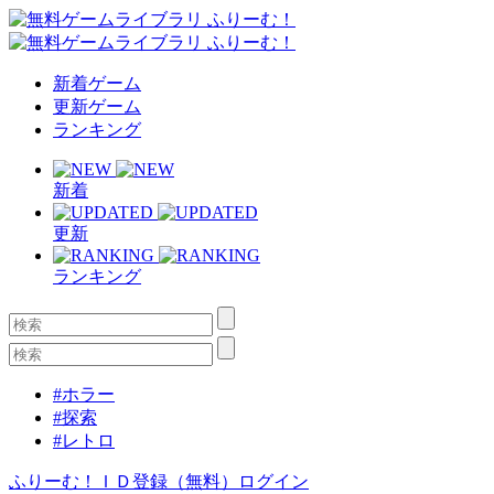
新着ゲーム
更新ゲーム
ランキング
新着
更新
ランキング
#ホラー
#探索
#レトロ
ふりーむ！ＩＤ登録（無料）
ログイン