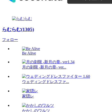
らむらむ(1305)
フォロー
Be Alive
月の刻限 -新月の章- ver...
ウェディングドレスファ...
家隠レ
かかしのワルツ