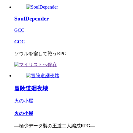
SoulDepender
GCC
GCC
ソウルを宿して戦うRPG
冒険道廻夜壊
火の小屋
火の小屋
―極少データ製の王道二人編成RPG―