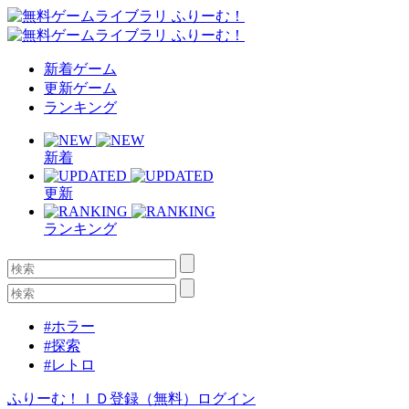
新着ゲーム
更新ゲーム
ランキング
新着
更新
ランキング
#ホラー
#探索
#レトロ
ふりーむ！ＩＤ登録（無料）
ログイン