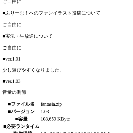
ご自由に
■ふりーむ！へのファンイラスト投稿について
ご自由に
■実況・生放送について
ご自由に
■ver.1.01
少し遊びやすくなりました。
■ver.1.03
音量の調節
■ファイル名
fantasia.zip
■バージョン
1.03
■容量
108,659 KByte
■必要ランタイム