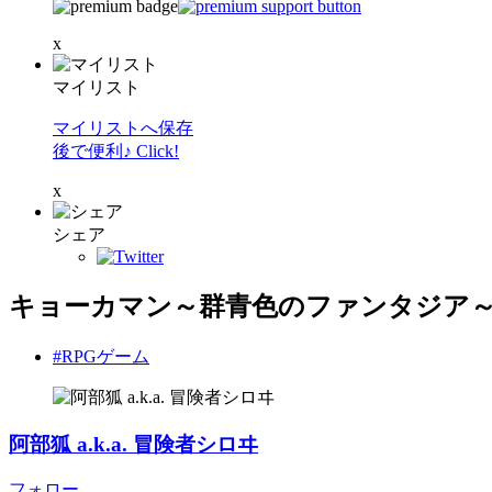
x
マイリスト
マイリストへ保存
後で便利♪ Click!
x
シェア
キョーカマン～群青色のファンタジア
#RPGゲーム
阿部狐 a.k.a. 冒険者シロヰ
フォロー