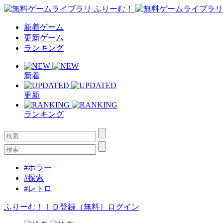
新着ゲーム
更新ゲーム
ランキング
新着
更新
ランキング
#ホラー
#探索
#レトロ
ふりーむ！ＩＤ登録（無料）
ログイン