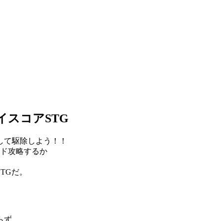
イスコアSTG
して駆除しよう！！
ンド攻略するか
TGだ。
らず