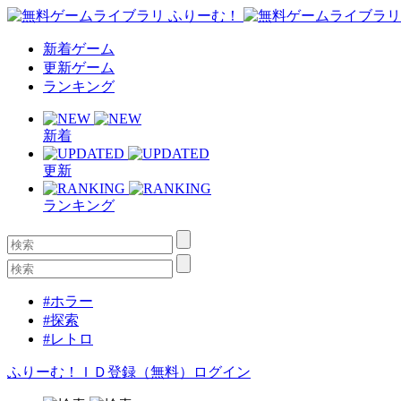
新着ゲーム
更新ゲーム
ランキング
新着
更新
ランキング
#ホラー
#探索
#レトロ
ふりーむ！ＩＤ登録（無料）
ログイン