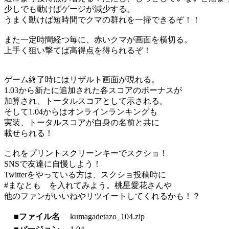
少しでも動けばゲージが減少する。
うまく動けば短時間でクマの群れを一掃できるぞ！！
また一定時間経つ毎に、赤いクマが画面を横切る。
上手く狙い撃てば高得点を得られるぞ！
ゲーム終了時にはリザルト画面が現れる。
1.03から新たに追加された各スコアのボーナスが
加算され、トータルスコアとして示される。
そして1.04からはオンラインランキングも
実装、トータルスコアが自身の名前と共に
載せられる！
これをプリントスクリーンキーでスクショ！
SNSで友達に自慢しよう！
Twitterをやっている方は、スクショ投稿時に
#まなとも を入れてみよう。桃星愛花さんや
他のファンがいいねやリツイートしてくれるかも！？
■ファイル名
kumagadetazo_104.zip