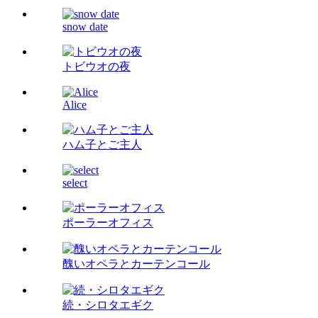
snow date
トビウオの夜
Alice
ハム子とご主人
select
ポーラーオフィス
醜いオペラとカーテンコール
続・シロタエギク