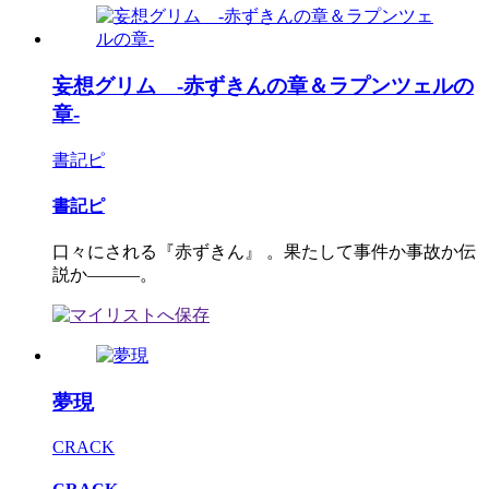
妄想グリム -赤ずきんの章＆ラプンツェルの
章-
書記ピ
書記ピ
口々にされる『赤ずきん』 。果たして事件か事故か伝
説か―――。
夢現
CRACK