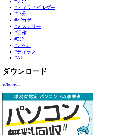
#実況
#ティラノビルダー
#15分
#バカゲー
#ミステリー
#工作
#5分
#ノベル
#ティラノ
#AI
ダウンロード
Windows