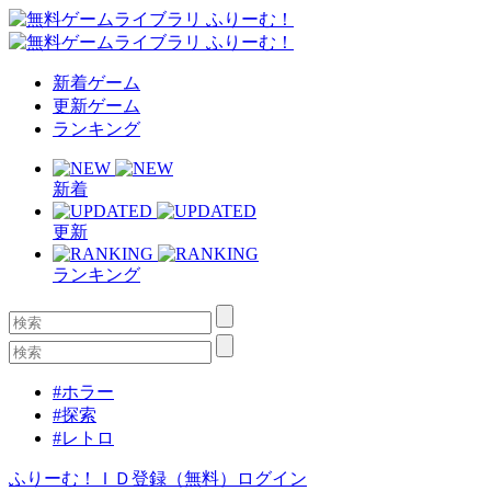
新着ゲーム
更新ゲーム
ランキング
新着
更新
ランキング
#ホラー
#探索
#レトロ
ふりーむ！ＩＤ登録（無料）
ログイン