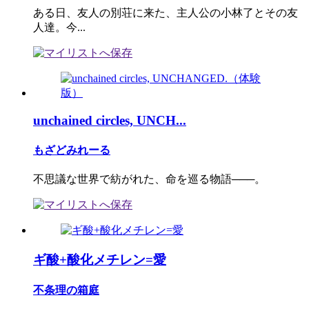
ある日、友人の別荘に来た、主人公の小林了とその友
人達。今...
unchained circles, UNCH...
もざどみれーる
不思議な世界で紡がれた、命を巡る物語───。
ギ酸+酸化メチレン=愛
不条理の箱庭