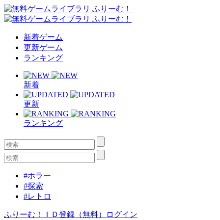
新着ゲーム
更新ゲーム
ランキング
新着
更新
ランキング
#ホラー
#探索
#レトロ
ふりーむ！ＩＤ登録（無料）
ログイン