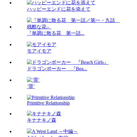
ハッピーエンドに花を添えて
『単調に散る花 第一話...
モアイモア
ドラゴンポーカー 『Bea...
¨罪¨
Primitive Relationship
キナナキノ森