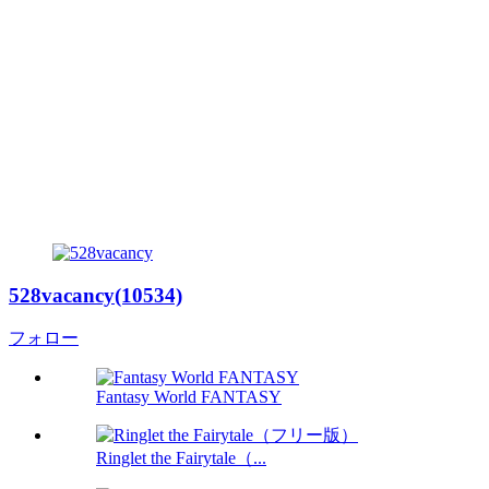
528vacancy(10534)
フォロー
Fantasy World FANTASY
Ringlet the Fairytale（...