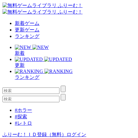
新着ゲーム
更新ゲーム
ランキング
新着
更新
ランキング
#ホラー
#探索
#レトロ
ふりーむ！ＩＤ登録（無料）
ログイン