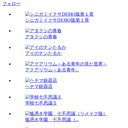
フォロー
シニガミイクサDEMO版第１章
アタクシの青春
アイのナンたるか
アクアリウム～ある青年...
ヘチマ銃器店
学校七不思議５
狐憑き学園 七不思議（...