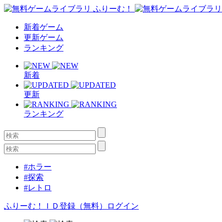
新着ゲーム
更新ゲーム
ランキング
新着
更新
ランキング
#ホラー
#探索
#レトロ
ふりーむ！ＩＤ登録（無料）
ログイン