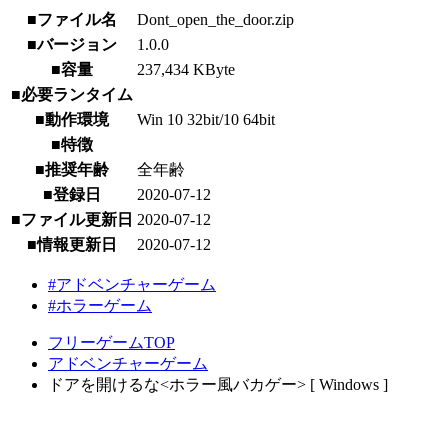
■ファイル名
Dont_open_the_door.zip
■バージョン
1.0.0
■容量
237,434 KByte
■必要ランタイム
■動作環境
Win 10 32bit/10 64bit
■特徴
■推奨年齢
全年齢
■登録日
2020-07-12
■ファイル更新日
2020-07-12
■情報更新日
2020-07-12
#アドベンチャーゲーム
#ホラーゲーム
フリーゲームTOP
アドベンチャーゲーム
ドアを開けるな<ホラー風バカゲー> [ Windows ]