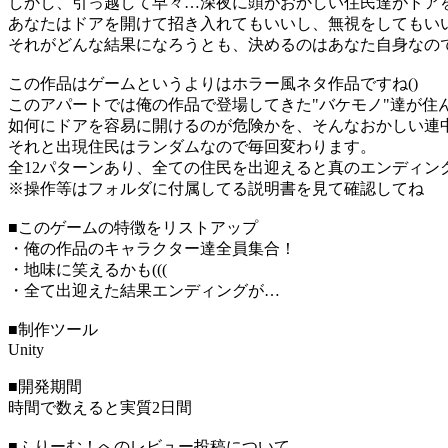
しかし、引っ越して早々…深夜に頭がおかしい住民達がドア
あなたはドアを開けて招き入れてもいいし、無視をしてもい
それがどんな結果になろうとも、決めるのはあなた自身なの
この作品はゲームというよりはホラー風ネタ作品ですね()
このアパートでは俺の作品で登場してきた"バケモノ"達が住
如何にドアを容易に開けるのが危険かを、そんなおかしい連
それと出現住民はランダムなので毎回変わります。
全12パターンあり、全ての住民を出迎えると真のエンディン
※操作等はフォルダに付属してる説明書を見て確認してね
■このゲームの特徴をリストアップ
・俺の作品のキャラクター達全員集合！
・地味に笑えるかも(((
・全て出迎えた結果エンディングが…
■制作ツール
Unity
■開発期間
時間で数えると実質2日間
■ふりーむ！へのレビュー投稿について