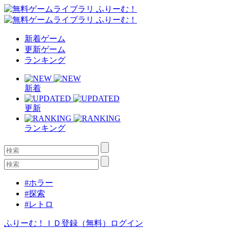
新着ゲーム
更新ゲーム
ランキング
新着
更新
ランキング
#ホラー
#探索
#レトロ
ふりーむ！ＩＤ登録（無料）
ログイン