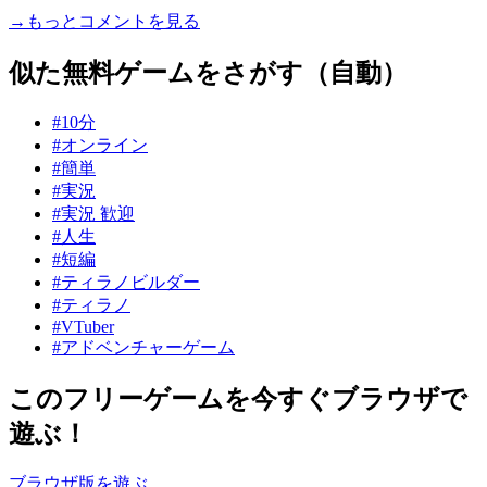
→もっとコメントを見る
似た無料ゲームをさがす（自動）
#10分
#オンライン
#簡単
#実況
#実況 歓迎
#人生
#短編
#ティラノビルダー
#ティラノ
#VTuber
#アドベンチャーゲーム
このフリーゲームを今すぐブラウザで
遊ぶ！
ブラウザ版を遊ぶ