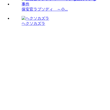
保安官ラプソディ ～小...
ヘクソカズラ