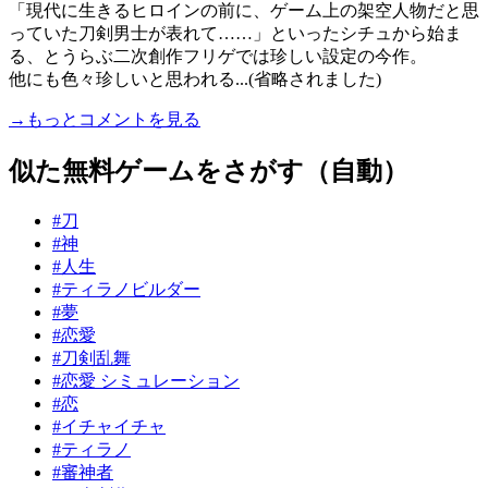
「現代に生きるヒロインの前に、ゲーム上の架空人物だと思
っていた刀剣男士が表れて……」といったシチュから始ま
る、とうらぶ二次創作フリゲでは珍しい設定の今作。
他にも色々珍しいと思われる...(省略されました)
→もっとコメントを見る
似た無料ゲームをさがす（自動）
#刀
#神
#人生
#ティラノビルダー
#夢
#恋愛
#刀剣乱舞
#恋愛 シミュレーション
#恋
#イチャイチャ
#ティラノ
#審神者