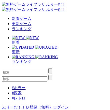
新着ゲーム
更新ゲーム
ランキング
新着
更新
ランキング
#ホラー
#探索
#レトロ
ふりーむ！ＩＤ登録（無料）
ログイン