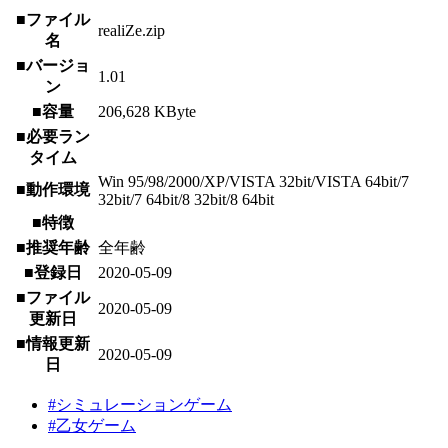
■ファイル
realiZe.zip
名
■バージョ
1.01
ン
■容量
206,628 KByte
■必要ラン
タイム
Win 95/98/2000/XP/VISTA 32bit/VISTA 64bit/7
■動作環境
32bit/7 64bit/8 32bit/8 64bit
■特徴
■推奨年齢
全年齢
■登録日
2020-05-09
■ファイル
2020-05-09
更新日
■情報更新
2020-05-09
日
#シミュレーションゲーム
#乙女ゲーム