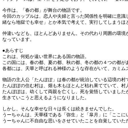
今作は、「春の都」が舞台の物語です。
今回のカップルは、恋人や夫婦と言った関係性を明確に意識
緒なら地獄でも幸せ」とか本気で考えて、実行してしまうほ
仲違いなども、ほとんどありません。その代わり周囲の環境
なっています。
●あらすじ
これは、何処か遠い世界にある国の物語。
この国には、春の都、夏の都、秋の都、冬の都の４つの都が
各都には、天華と呼ばれる神様のような存在がいて、カミム
物語の主人公「たんぽぽ」は春の都が統治している辺境の村
たんぽぽの住む村は、畑も木もほとんど枯れ果てていて、村
たんぽぽは、幼くして両親を亡くし、死を覚悟していました
生きていこうと思えるようになりました。
しかし、そんな幸せな日々は長くは続きませんでした。
うーちゃんは、天華様である「弥生」と「皐月」に「ここに
うーちゃんに不自由な思いをさせていたことを自覚していた