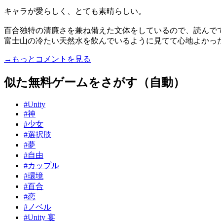
キャラが愛らしく、とても素晴らしい。
百合独特の清廉さを兼ね備えた文体をしているので、読んで
富士山の冷たい天然水を飲んでいるように見てて心地よかった..
→もっとコメントを見る
似た無料ゲームをさがす（自動）
#Unity
#神
#少女
#選択肢
#夢
#自由
#カップル
#環境
#百合
#恋
#ノベル
#Unity 宴