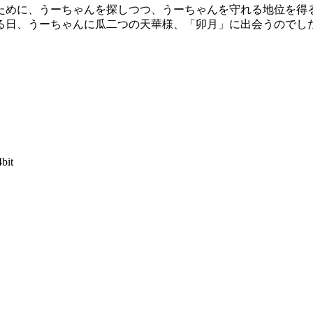
すために、うーちゃんを探しつつ、うーちゃんを守れる地位を得
る日、うーちゃんに瓜二つの天華様、「卯月」に出会うのでし
4bit