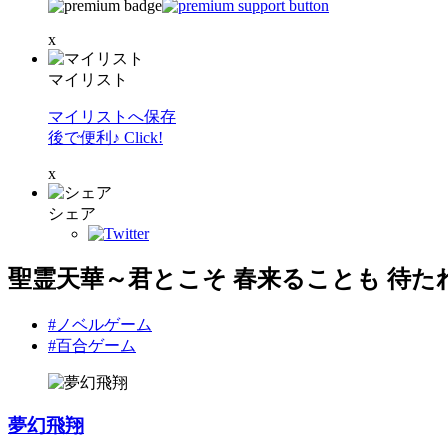
x
マイリスト
マイリストへ保存
後で便利♪ Click!
x
シェア
聖霊天華～君とこそ 春来ることも 待た
#ノベルゲーム
#百合ゲーム
夢幻飛翔