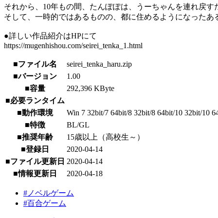
それから、10年もの間、たんぽぽは、うーちゃんを連れ戻
そして、一時的ではあるものの、都に住めるようになったあ
●詳しい作品紹介はHPにて
https://mugenhishou.com/seirei_tenka_1.html
■ファイル名
seirei_tenka_haru.zip
■バージョン
1.00
■容量
292,396 KByte
■必要ランタイム
■動作環境
Win 7 32bit/7 64bit/8 32bit/8 64bit/10 32bit/10 6
■特徴
BL/GL
■推奨年齢
15歳以上（高校生～）
■登録日
2020-04-14
■ファイル更新日
2020-04-14
■情報更新日
2020-04-18
#ノベルゲーム
#百合ゲーム