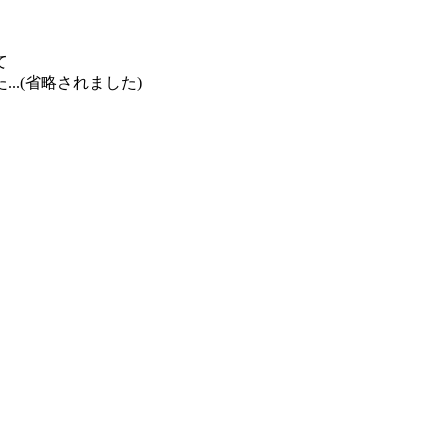
て
.(省略されました)