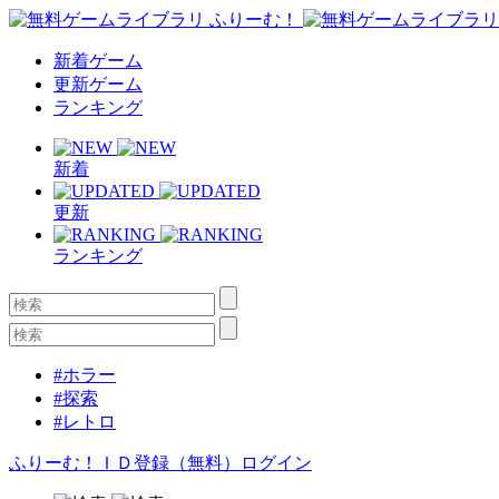
新着ゲーム
更新ゲーム
ランキング
新着
更新
ランキング
#ホラー
#探索
#レトロ
ふりーむ！ＩＤ登録（無料）
ログイン