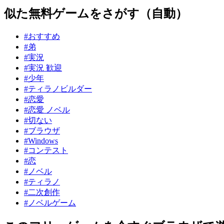
似た無料ゲームをさがす（自動）
#おすすめ
#弟
#実況
#実況 歓迎
#少年
#ティラノビルダー
#恋愛
#恋愛 ノベル
#切ない
#ブラウザ
#Windows
#コンテスト
#恋
#ノベル
#ティラノ
#二次創作
#ノベルゲーム