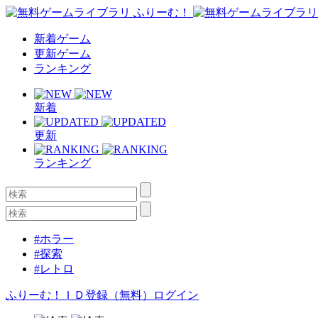
新着ゲーム
更新ゲーム
ランキング
新着
更新
ランキング
#ホラー
#探索
#レトロ
ふりーむ！ＩＤ登録（無料）
ログイン