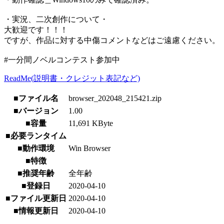
・実況、二次創作について・
大歓迎です！！！
ですが、作品に対する中傷コメントなどはご遠慮ください。
#一分間ノベルコンテスト参加中
ReadMe(説明書・クレジット表記など)
■ファイル名
browser_202048_215421.zip
■バージョン
1.00
■容量
11,691 KByte
■必要ランタイム
■動作環境
Win Browser
■特徴
■推奨年齢
全年齢
■登録日
2020-04-10
■ファイル更新日
2020-04-10
■情報更新日
2020-04-10