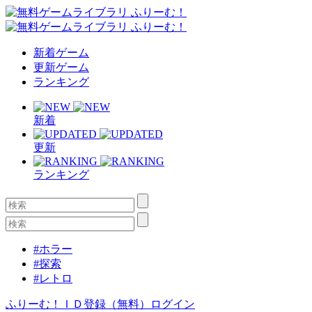
新着ゲーム
更新ゲーム
ランキング
新着
更新
ランキング
#ホラー
#探索
#レトロ
ふりーむ！ＩＤ登録（無料）
ログイン