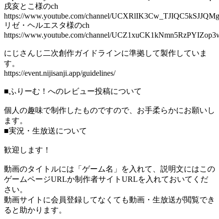
戌亥とこ様のch
https://www.youtube.com/channel/UCXRlIK3Cw_TJIQC5kSJJQM
リゼ・ヘルエスタ様のch
https://www.youtube.com/channel/UCZ1xuCK1kNmn5RzPYIZop3
にじさんじ二次創作ガイドラインに準拠して製作していま
す。
https://event.nijisanji.app/guidelines/
■ふりーむ！へのレビュー投稿について
個人の趣味で制作したものですので、お手柔らかにお願いし
ます。
■実況・生放送について
歓迎します！
動画のタイトルには「ゲーム名」を入れて、説明文にはこの
ゲームページURLか制作者サイトURLを入れておいてくだ
さい。
動画サイトに会員登録してなくても動画・生放送が閲覧でき
ると助かります。