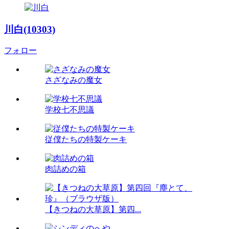
川白(10303)
フォロー
さざなみの魔女
学校七不思議
従僕たちの特製ケーキ
肉詰めの箱
【きつねの大草原】第四...