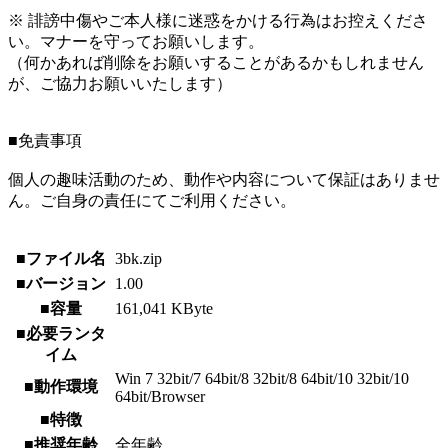
※ 誹謗中傷やご本人様に迷惑をかける行為はお控えくださ
い。マナーを守ってお願いします。
（何かあれば削除をお願いすることがあるかもしれません
が、ご協力お願いいたします）
■免責事項
個人の趣味活動のため、動作や内容について保証はありませ
ん。ご自身の責任にてご利用ください。
■ファイル名
3bk.zip
■バージョン
1.00
■容量
161,041 KByte
■必要ランタ
イム
Win 7 32bit/7 64bit/8 32bit/8 64bit/10 32bit/10
■動作環境
64bit/Browser
■特徴
■推奨年齢
全年齢