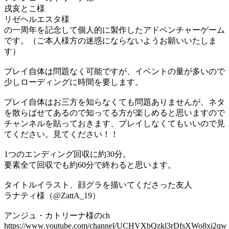
戌亥とこ様
リゼヘルエスタ様
の一周年を記念して個人的に製作したアドベンチャーゲーム
です。（ご本人様方の迷惑にならないようお願いいたしま
す）
プレイ自体は問題なく可能ですが、イベントの量が多いので
少しローディングに時間を要します。
プレイ自体はお三方を知らなくても問題ありませんが、ネタ
を散らばせてあるので知ってる方が楽しめると思いますので
チャンネルを貼っておきます、プレイしなくてもいいので見
てください。見てください！！
1つのエンディング回収に約30分。
要素全て回収でも約60分で終わると思います。
タイトルイラスト、顔グラを描いてくださった友人
ラナティ様（@ZattA_19）
アンジュ・カトリーナ様のch
https://www.youtube.com/channel/UCHVXbQzkl3rDfsXWo8xi2qw