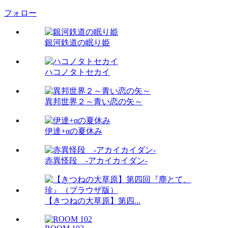
フォロー
銀河鉄道の眠り姫
ハコノタトセカイ
異邦世界２～青い恋の矢～
伊達+αの夏休み
赤異怪段 -アカイカイダン-
【きつねの大草原】第四...