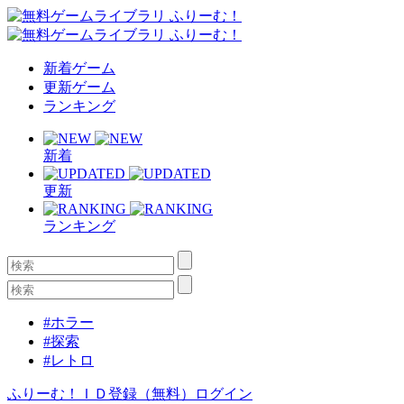
新着ゲーム
更新ゲーム
ランキング
新着
更新
ランキング
#ホラー
#探索
#レトロ
ふりーむ！ＩＤ登録（無料）
ログイン