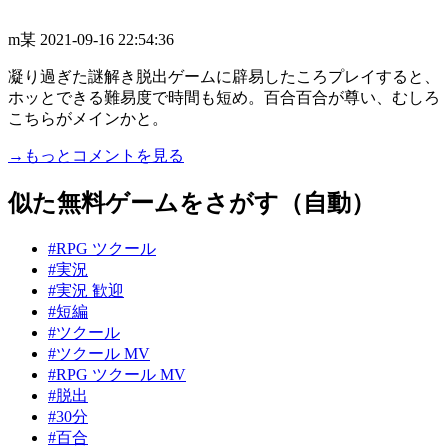
m某
2021-09-16 22:54:36
凝り過ぎた謎解き脱出ゲームに辟易したころプレイすると、
ホッとできる難易度で時間も短め。百合百合が尊い、むしろ
こちらがメインかと。
→もっとコメントを見る
似た無料ゲームをさがす（自動）
#RPG ツクール
#実況
#実況 歓迎
#短編
#ツクール
#ツクール MV
#RPG ツクール MV
#脱出
#30分
#百合