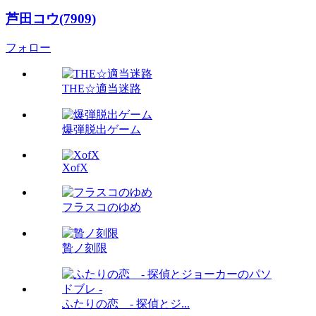
芦田コウ(7909)
フォロー
THE☆適当迷路
爆弾脱出ゲーム
XofX
フラスコのゆめ
贄ノ刻限
ふたりの恋 - 探偵とジ...