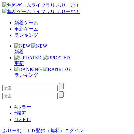
新着ゲーム
更新ゲーム
ランキング
新着
更新
ランキング
#ホラー
#探索
#レトロ
ふりーむ！ＩＤ登録（無料）
ログイン