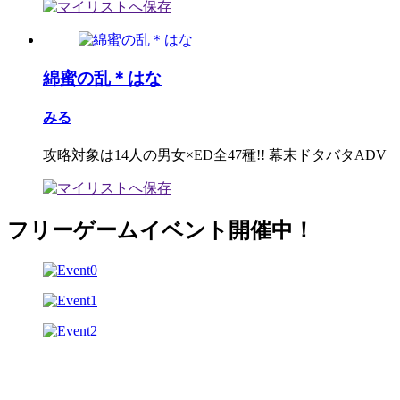
綿蜜の乱＊はな
みる
攻略対象は14人の男女×ED全47種!! 幕末ドタバタADV
フリーゲームイベント開催中！