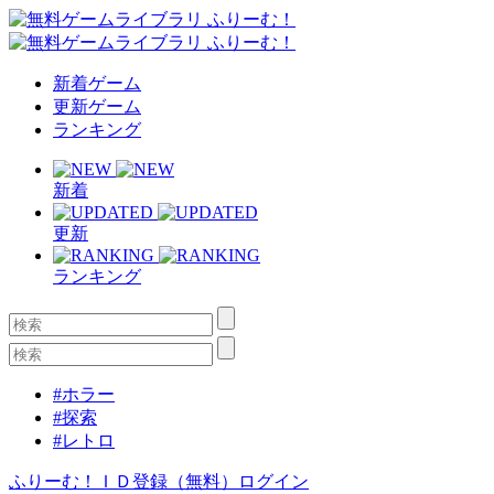
新着ゲーム
更新ゲーム
ランキング
新着
更新
ランキング
#ホラー
#探索
#レトロ
ふりーむ！ＩＤ登録（無料）
ログイン