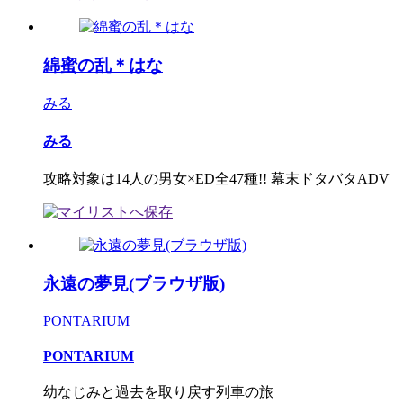
綿蜜の乱＊はな
みる
みる
攻略対象は14人の男女×ED全47種!! 幕末ドタバタADV
永遠の夢見(ブラウザ版)
PONTARIUM
PONTARIUM
幼なじみと過去を取り戻す列車の旅