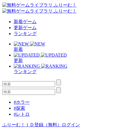
新着ゲーム
更新ゲーム
ランキング
新着
更新
ランキング
#ホラー
#探索
#レトロ
ふりーむ！ＩＤ登録（無料）
ログイン