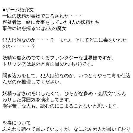
■ゲーム紹介文
一匹の妖精が毒物でころされた・・・
容疑者は一緒に食事をしていた4人の妖精たち
事件の鍵を握るのは2人の魔女
犯人は誰なのか・・・？ いつ、そしてどこに毒をいれた
のか・・・・？
妖精や魔女のでてくるファンタジーな世界観ですが、
トリック(?)は意外と真面目(のつもり)です。
聞き込みをして、犯人は誰なのか、いつどうやって毒を仕込
んだのか推理してください。
妖精っぽさ(?)を出したくて、ひらがな多め・会話文でふん
わりした雰囲気を演出してます。
漢字苦手な人も、読むのにこまることないと思います。
※毒について
ふんわり調べて書いていますが、なにぶん素人が書いており